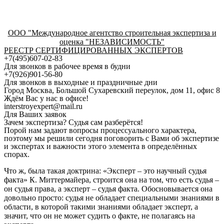
ООО "Международное агентство строительная экспертиза и
оценка "НЕЗАВИСИМОСТЬ"
РЕЕСТР СЕРТИФИЦИРОВАННЫХ ЭКСПЕРТОВ
+7(495)607-02-83
Для звонков в рабочее время в будни
+7(926)901-56-80
Для звонков в выходные и праздничные дни
Город Москва, Большой Сухаревский переулок, дом 11, офис 8
Ждём Вас у нас в офисе!
interstroyexpert@mail.ru
Для Ваших заявок
Зачем экспертиза? Судья сам разберётся!
Порой нам задают вопросы процессуального характера,
поэтому мы решили сегодня поговорить с Вами об экспертизе
и экспертах и важности этого элемента в определённых
спорах.
Что ж, была такая доктрина: «Эксперт – это научный судья
факта» К. Миттермайера, строится она на том, что есть судья –
он судья права, а эксперт – судья факта. Обосновывается она
довольно просто: судья не обладает специальными знаниями в
области, в которой такими знаниями обладает эксперт, а
значит, что он не может судить о факте, не полагаясь на