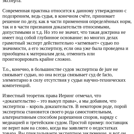
эксперта.
Современная практика относится к данному утверждению с
подозрением, ведь судья, в конечном счёте, принимает
решение по делу, как в части применения определённых норм,
так и в части признания доказательств относимыми,
допустимыми и т.д. Но это не значит, что такая доктрина не
имеет под собой глубинное основание: во многих делах
грамотный эксперт действительно «затмевает» судью по
значимости, а его экспертизу, если она уже была проведена и
приобщена к материалам дела, отменить или
проигнорировать крайне сложно.
Т.о., конечно, в большинстве судов экспертиза de jure не
связывает судью, но она всегда связывает суд de facto,
элементарно в силу отсутствия у судьи научно-технических
компетенций.
Известный теоретик права Иеринг отмечал, что
«доказательство – это выкуп права», а мы добавим, что
экспертиза – король доказательств. В некотором роде, порой
экспертиза становится своего рода самостоятельным,
альтернативным способом разрешения споров, наряду с
медиацией и третейским судом. Простой пример: поставщик
не верит вам на слово, когда вы заявляете о недостатках
товара. Вы прикладываете экспертное заключение, и вот он